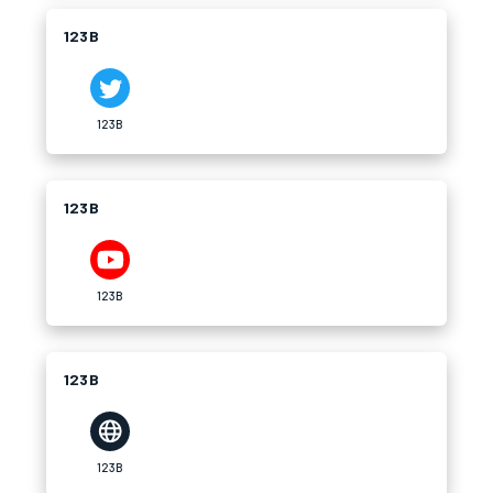
123B
123B
123B
123B
123B
123B