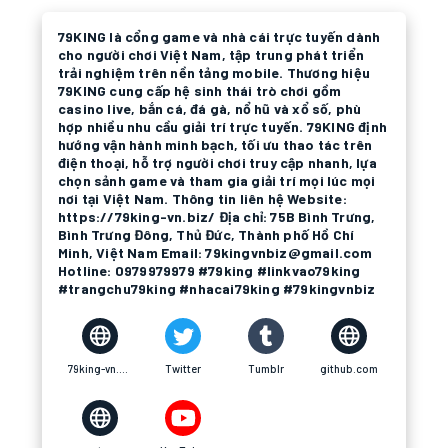
79KING là cổng game và nhà cái trực tuyến dành
cho người chơi Việt Nam, tập trung phát triển
trải nghiệm trên nền tảng mobile. Thương hiệu
79KING cung cấp hệ sinh thái trò chơi gồm
casino live, bắn cá, đá gà, nổ hũ và xổ số, phù
hợp nhiều nhu cầu giải trí trực tuyến. 79KING định
hướng vận hành minh bạch, tối ưu thao tác trên
điện thoại, hỗ trợ người chơi truy cập nhanh, lựa
chọn sảnh game và tham gia giải trí mọi lúc mọi
nơi tại Việt Nam. Thông tin liên hệ Website:
https://79king-vn.biz/ Địa chỉ: 75B Bình Trưng,
Bình Trưng Đông, Thủ Đức, Thành phố Hồ Chí
Minh, Việt Nam Email: 79kingvnbiz@gmail.com
Hotline: 0979979979 #79king #linkvao79king
#trangchu79king #nhacai79king #79kingvnbiz
79king-vn.biz
Twitter
Tumblr
github.com