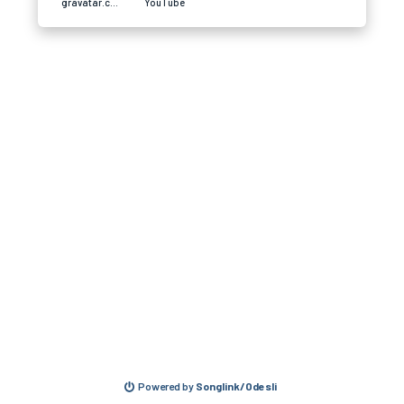
gravatar.com
YouTube
Powered by
Songlink/Odesli