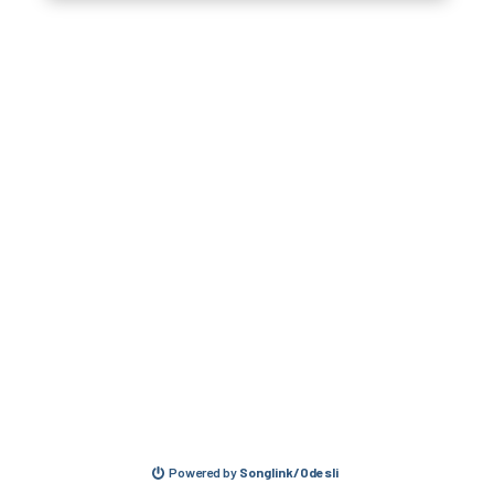
Powered by
Songlink/Odesli