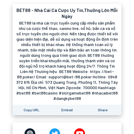
BET88 - Nhà Cái Cá Cược Uy Tín,Thưởng Lớn Mỗi
Ngày
BET88 là nhà cái trực tuyến cung cấp nhiều sản phẩm
như cá cược thể thao, casino live, nổ hũ, bắn cá và xổ
số trực tuyến cho người chơi. Nền tảng được thiết kế với
giao diện hiện đại, dễ sử dụng và hoạt động ổn định trên
nhiều thiết bị khác nhau. Hệ thống thanh toán xử lý
nhanh, bảo mật nhiều lớp và đảm bảo an toàn thông tin
người dùng trong quá trình giao dịch. BET88 thường
xuyên triển khai khuyến mãi, thưởng thành viên và có
đội ngũ hỗ trợ khách hàng hoạt động 24/7. Thông Tin
Liên Hệ Thương hiệu: BET88 Website: https://bet-
88.poker/ Email: support@bet-88.poker Hotline: 0948
372 615 Địa chỉ: 573 Quang Trung, Phường 11, Thông Tây
Hội, Hồ Chí Minh, Việt Nam Zipcode: 700000 Hashtags
#bet88 #bet88casino #slotgamebet88 #nhacaibet88
#dangkybet88
Copy URL
Embed
Share