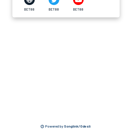
BET88
BET88
BET88
Powered by
Songlink/Odesli