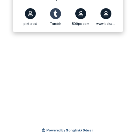
pinterest
Tumblr
500px.com
www.behance.net
Powered by
Songlink/Odesli