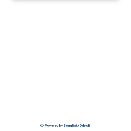
Powered by
Songlink/Odesli