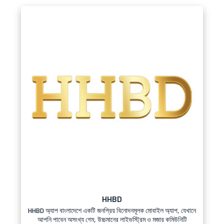
HHBD
HHBD অ্যাপ বাংলাদেশে একটি জনপ্রিয় বিনোদনমূলক মোবাইল অ্যাপ, যেখানে
আপনি পাবেন অসংখ্য গেম, উচ্চমানের লাইভস্ট্রিম ও মজার কমিউনিটি