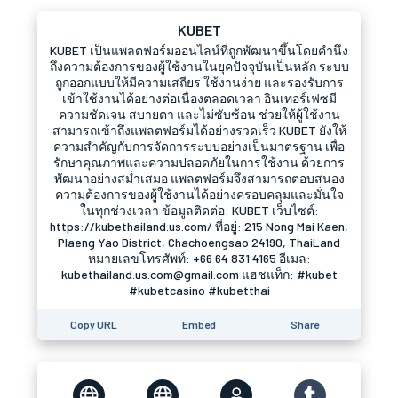
KUBET
KUBET เป็นแพลตฟอร์มออนไลน์ที่ถูกพัฒนาขึ้นโดยคำนึง
ถึงความต้องการของผู้ใช้งานในยุคปัจจุบันเป็นหลัก ระบบ
ถูกออกแบบให้มีความเสถียร ใช้งานง่าย และรองรับการ
เข้าใช้งานได้อย่างต่อเนื่องตลอดเวลา อินเทอร์เฟซมี
ความชัดเจน สบายตา และไม่ซับซ้อน ช่วยให้ผู้ใช้งาน
สามารถเข้าถึงแพลตฟอร์มได้อย่างรวดเร็ว KUBET ยังให้
ความสำคัญกับการจัดการระบบอย่างเป็นมาตรฐาน เพื่อ
รักษาคุณภาพและความปลอดภัยในการใช้งาน ด้วยการ
พัฒนาอย่างสม่ำเสมอ แพลตฟอร์มจึงสามารถตอบสนอง
ความต้องการของผู้ใช้งานได้อย่างครอบคลุมและมั่นใจ
ในทุกช่วงเวลา ข้อมูลติดต่อ: KUBET เว็บไซต์:
https://kubethailand.us.com/ ที่อยู่: 215 Nong Mai Kaen,
Plaeng Yao District, Chachoengsao 24190, ThaiLand
หมายเลขโทรศัพท์: +66 64 831 4165 อีเมล:
kubethailand.us.com@gmail.com แฮชแท็ก: #kubet
#kubetcasino #kubetthai
Copy URL
Embed
Share