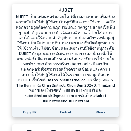
KUBET
KUBET เป็นแพลตฟอร์มออนไลน์ที่ถูกออกแบบมาเพื่อสร้าง
ความมั่นใจให้กับผู้ใช้งานในทุกมิติของการใช้งาน โดยยึด
หลักความถูกต้องตามกฎหมายและมาตรฐานสากลเป็นพื้น
ฐานสำคัญ ระบบการดำเนินงานมีความโปร่งใส ตรวจ
สอบได้ และให้ความสำคัญกับความปลอดภัยของข้อมูลผู้
ใช้งานเป็นอันดับแรก อินเทอร์เฟซของเว็บไซต์ถูกพัฒนา
ให้ใช้งานง่าย ไม่ซับซ้อน และเหมาะกับผู้ใช้งานทุกระดับ
KUBET ยังมุ่งเน้นการพัฒนาระบบอย่างต่อเนื่อง เพื่อให้
แพลตฟอร์มมีความเสถียรและพร้อมรองรับการใช้งานใน
ทุกช่วงเวลา ด้วยการบริหารจัดการอย่างมืออาชีพ
แพลตฟอร์มจึงสามารถสร้างความเชื่อมั่นและความ
สบายใจให้กับผู้ใช้งานได้ในระยะยาว ข้อมูลติดต่อ:
KUBET เว็บไซต์: https://kubetthai.co.uk/ ที่อยู่: 364 3
Tha Bunmi, Ko Chan District, Chon Buri 20240, ThaiLand
หมายเลขโทรศัพท์: +66 64 831 4163 อีเมล:
kubetthai.co.uk@gmail.com แฮชแท็ก: #kubet
#kubetcasino #kubetthai
Copy URL
Embed
Share