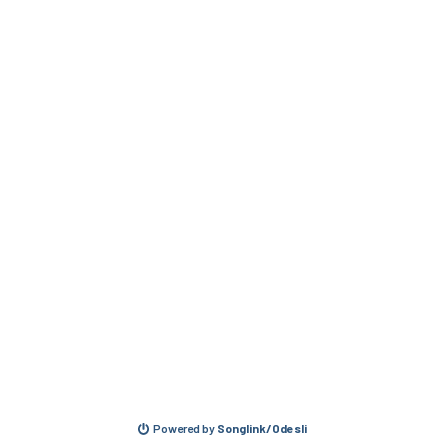
Powered by
Songlink/Odesli