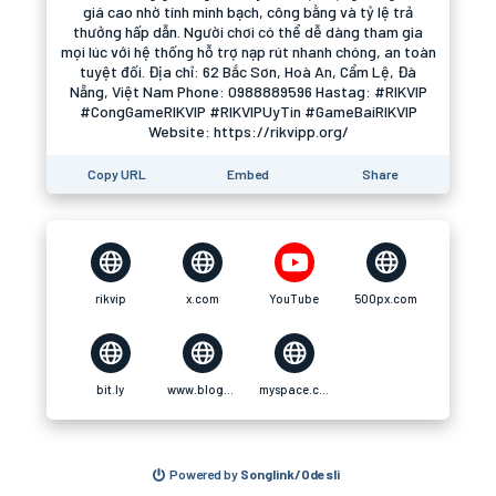
giá cao nhờ tính minh bạch, công bằng và tỷ lệ trả
thưởng hấp dẫn. Người chơi có thể dễ dàng tham gia
mọi lúc với hệ thống hỗ trợ nạp rút nhanh chóng, an toàn
tuyệt đối. Địa chỉ: 62 Bắc Sơn, Hoà An, Cẩm Lệ, Đà
Nẵng, Việt Nam Phone: 0988889596 Hastag: #RIKVIP
#CongGameRIKVIP #RIKVIPUyTin #GameBaiRIKVIP
Website: https://rikvipp.org/
Copy URL
Embed
Share
rikvip
x.com
YouTube
500px.com
bit.ly
www.blogger.com
myspace.com
Powered by
Songlink/Odesli