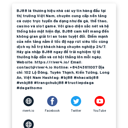
BJ88 là thương hiệu nhà cái uy tín hàng đầu tại
thị trường Việt Nam, chuyên cung cấp nền tảng
cá cược trực tuyến đa dạng như đá gà, thể thao,
casino và slot game. Với giao diện sắc nét và hệ
thống bảo mật hiện đại, BJ88 cam kết mang đến
không gian giải trí an toàn tuyệt đối. Điểm mạnh
của nền tảng nằm ở tốc độ nạp rút siêu tốc cùng
dịch vụ hỗ trợ khách hàng chuyên nghiệp 24/7.
Hãy gia nhập BJ88 ngay để trải nghiệm tỷ lệ
thưởng hấp dẫn và cơ hội thắng lớn mỗi ngày.
Website: https://river4.io/ Email:
contact@river4.io Hotline: +84343611007 Địa
chỉ: 102 Lộ Đông, Tuyên Thạnh, Kiến Tường, Long
An, Việt Nam Hashtag: #bj88 #nhacaibj88
#vnbj88 #trangchubj88 #tructiepdaga
#dagathomo
river4.io
Facebook
Twitter
YouTube