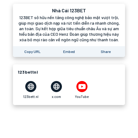
Nhà Cái 123BET
123BET sở hữu nền tảng công nghệ bảo mật vượt trội,
giúp mọi giao dịch nạp và rút tiền diễn ra nhanh chóng,
an toàn. Sự kết hợp giữa tiêu chuẩn châu Âu và sự am
hiểu bản địa của CEO Henz Đoàn giúp thương hiệu này
xóa bỏ mọi rào cản về ngôn ngữ cũng như thanh toán.
Copy URL
Embed
Share
123bettnl
123bett.nl
x.com
YouTube