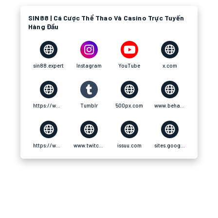
SIN88 | Cá Cược Thể Thao Và Casino Trực Tuyến
Hàng Đầu
sin88.expert
Instagram
YouTube
x.com
https://www.pinterest.com/sin88experttop/
Tumblr
500px.com
www.behance.net
https://www.reddit.com/user/sin88experttop/
www.twitch.tv
issuu.com
sites.google.com