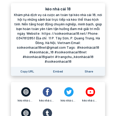
kèo nhà cái 18
Khám phá dịch vụ cá cược an toàn tại kèo nhà cái 18, nơi
hội tụ những sảnh bài trực tiếp và kèo thể thao kịch
tính. Nền tảng hoạt động chuyên nghiệp, minh bạch, giúp
bạn hoàn toàn yên tâm tận hưởng đam mê giải trí mỗi
ngày. Website: https://soikeonhacai18.net/ Phone:
0347812851 Địa chỉ: 11 P. Tây Sơn, P. Quang Trung, Hà
Đông, Hà Nội, Vietnam Email:
soikeonhacai18net@gmail.com Tags: #kèonhàcái18
#kèonhàcái_18 #soikeonhacai18net
#kèonhàcái18giaitri #trangchu_kèonhàcái18
#soikeonhacai18
Copy URL
Embed
Share
kèo nhà cái 18
kèo nhà cái 18
kèo nhà cái 18
kèo nhà cái 18