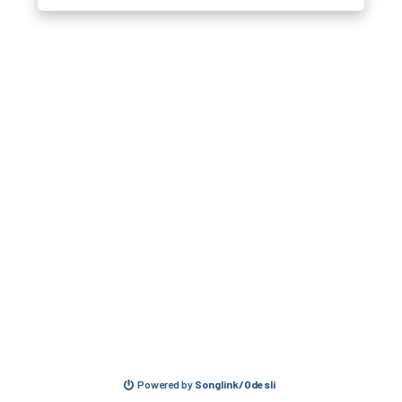
Powered by
Songlink/Odesli