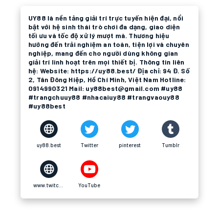
UY88 là nền tảng giải trí trực tuyến hiện đại, nổi
bật với hệ sinh thái trò chơi đa dạng, giao diện
tối ưu và tốc độ xử lý mượt mà. Thương hiệu
hướng đến trải nghiệm an toàn, tiện lợi và chuyên
nghiệp, mang đến cho người dùng không gian
giải trí linh hoạt trên mọi thiết bị. Thông tin liên
hệ: Website: https://uy88.best/ Địa chỉ: 94 Đ. Số
2, Tân Đông Hiệp, Hồ Chí Minh, Việt Nam Hotline:
0914990321 Mail: uy88best@gmail.com #uy88
#trangchuuy88 #nhacaiuy88 #trangvaouy88
#uy88best
uy88.best
Twitter
pinterest
Tumblr
www.twitch.tv
YouTube