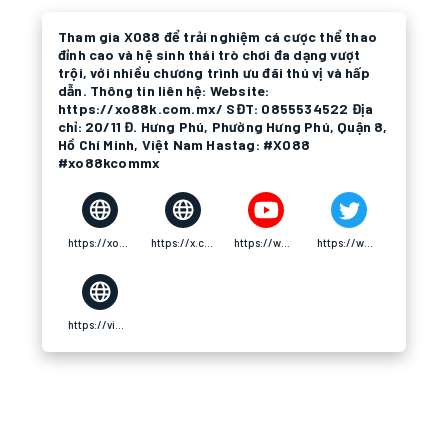
Tham gia XO88 để trải nghiệm cá cược thể thao
đỉnh cao và hệ sinh thái trò chơi đa dạng vượt
trội, với nhiều chương trình ưu đãi thú vị và hấp
dẫn. Thông tin liên hệ: Website:
https://xo88k.com.mx/ SĐT: 0855534522 Địa
chỉ: 20/11 Đ. Hưng Phú, Phường Hưng Phú, Quận 8,
Hồ Chí Minh, Việt Nam Hastag: #XO88
#xo88kcommx
https://xo88k.com.mx/
https://x.com/xo88kcommx1
https://www.youtube.com/@xo88kcommx1
https://www.pinterest.com/xo88kcommx1/_profile/
https://vimeo.com/xo88kcommx